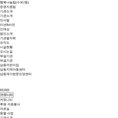
행복나눔팀(수유2동)
운영지원팀
기관소개
기관소개
인사말
미션&비전
인재상
법인소개
기관발자취
조직도
시설현황
오시는길
부설기관
부설기관
삼동어린이집
삼동지역아동센터
삼동재가방문요양센터
HOME
커뮤니티
커뮤니티
후원·자원봉사
자료실
동별 사업
기관소개