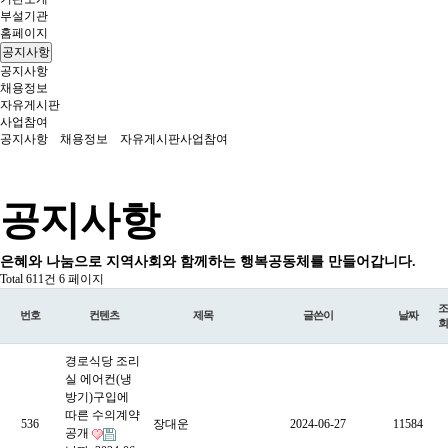
부설기관
홈페이지
공지사항
공지사항
채용정보
자유게시판
사업참여
공지사항
채용정보
자유게시판
사업참여
공지사항
은혜와 나눔으로 지역사회와 함께하는 행복공동체를 만들어갑니다.
Total 611건
6 페이지
조
번호
컨텐츠
제목
글쓴이
날짜
회
경로식당 조리
실 에어컨(냉
방기)구입에
따른 수의계약
536
장대운
2024-06-27
11584
공개