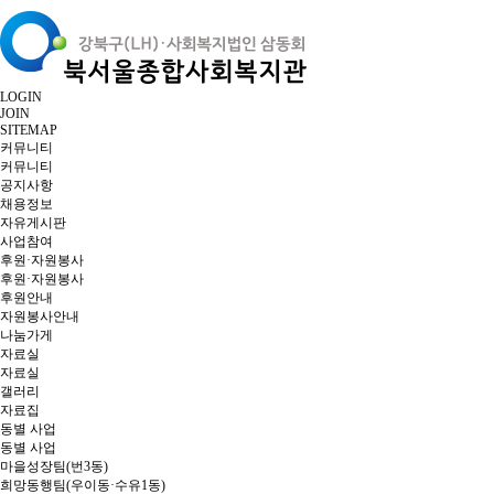
LOGIN
JOIN
SITEMAP
커뮤니티
커뮤니티
공지사항
채용정보
자유게시판
사업참여
후원·자원봉사
후원·자원봉사
후원안내
자원봉사안내
나눔가게
자료실
자료실
갤러리
자료집
동별 사업
동별 사업
마을성장팀(번3동)
희망동행팀(우이동·수유1동)