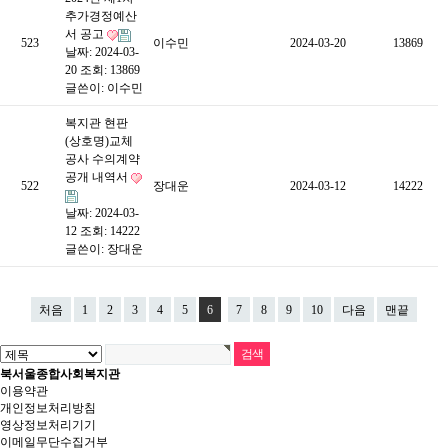
추가경정예산
서 공고
523
이수민
2024-03-20
13869
날짜: 2024-03-
20
조회: 13869
글쓴이:
이수민
복지관 현판
(상호명)교체
공사 수의계약
공개 내역서
522
장대운
2024-03-12
14222
날짜: 2024-03-
12
조회: 14222
글쓴이:
장대운
처음
1
2
3
4
5
6
7
8
9
10
다음
맨끝
북서울종합사회복지관
이용약관
개인정보처리방침
영상정보처리기기
이메일무단수집거부