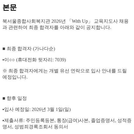
본문
북서울종합사회복지관 2026년
「With Up」 교육지도사
채용
과 관련하여 최종 합격자를 아래와 같이 공지합니다
.
■
최종 합격자
(
가나다순
)
▪
이
○○
(
휴대전화 뒷자리
: 7039)
※
최종 합격자에게는 개별 유선 연락으로 입사 안내를 드릴
예정입니다
.
■
향후 일정
▪
입사 예정일
: 2026
년
3
월
1
일
(
일
)
▪
제출서류
:
주민등록등본
,
통장
(
급여
)
사본
,
졸업증명서
,
성적증
명서
,
성범죄경록조회서 동의서