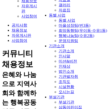
채용정보
갤러리
자유게시
자료집
판
동별 사업
사업참여
동별 사업
공지사항
마을성장팀(번3동)
채용정보
희망동행팀(우이동·수유1동)
자유게시판
행복나눔팀(수유2동)
사업참여
운영지원팀
기관소개
기관소개
커뮤니티
인사말
미션&비전
채용정보
인재상
법인소개
은혜와 나눔
기관발자취
조직도
으로 지역사
시설현황
회와 함께하
오시는길
부설기관
는 행복공동
부설기관
삼동어린이집