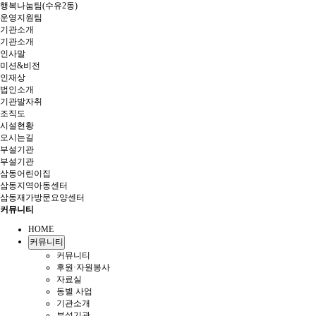
행복나눔팀(수유2동)
운영지원팀
기관소개
기관소개
인사말
미션&비전
인재상
법인소개
기관발자취
조직도
시설현황
오시는길
부설기관
부설기관
삼동어린이집
삼동지역아동센터
삼동재가방문요양센터
커뮤니티
HOME
커뮤니티
커뮤니티
후원·자원봉사
자료실
동별 사업
기관소개
부설기관