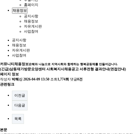
홈페이지
채용정보
공지사항
채용정보
자유게시판
사업참여
공지사항
채용정보
자유게시판
사업참여
커뮤니티
채용정보
은혜와 나눔으로 지역사회와 함께하는 행복공동체를 만들어갑니다.
(긴급)삼동재가방문요양센터 사회복지사채용공고 서류전형 결과안내(면접안내)
페이지 정보
작성자
박혜신
2026-04-09 13:50
조회
1,774회
댓글
0건
관련링크
이전글
다음글
목록
본문