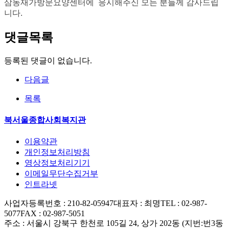
삼동재가방문요양센터에 응시해주신 모든 분들께 감사드립
니다
.
댓글목록
등록된 댓글이 없습니다.
다음글
목록
북서울종합사회복지관
이용약관
개인정보처리방침
영상정보처리기기
이메일무단수집거부
인트라넷
사업자등록번호 : 210-82-05947
대표자 : 최명
TEL : 02-987-
5077
FAX : 02-987-5051
주소 : 서울시 강북구 한천로 105길 24, 상가 202동 (지번:번3동