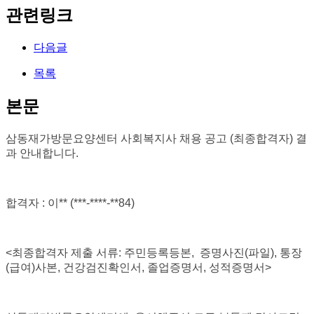
관련링크
다음글
목록
본문
삼동재가방문요양센터 사회복지사 채용 공고 (최종합격자) 결
과 안내합니다
.
합격자
: 이
** (***-****-**84
)
<
최종합격자 제출 서류
:
주민등록등본
,
증명사진
(
파일
),
통장
(
급여
)
사본
,
건강검진확인서
, 졸업증명서,
성적증명서
>