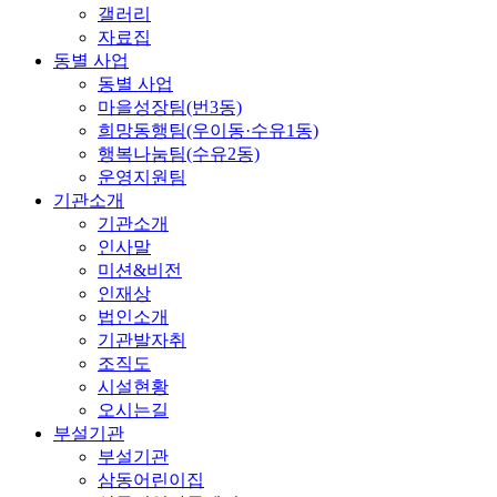
갤러리
자료집
동별 사업
동별 사업
마을성장팀(번3동)
희망동행팀(우이동·수유1동)
행복나눔팀(수유2동)
운영지원팀
기관소개
기관소개
인사말
미션&비전
인재상
법인소개
기관발자취
조직도
시설현황
오시는길
부설기관
부설기관
삼동어린이집