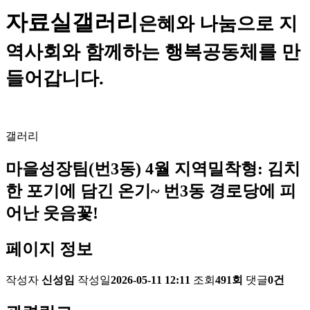
자료실
갤러리
은혜와 나눔으로 지
역사회와 함께하는 행복공동체를 만
들어갑니다.
갤러리
마을성장팀(번3동) 4월 지역밀착형: 김치
한 포기에 담긴 온기~ 번3동 경로당에 피
어난 웃음꽃!
페이지 정보
작성자
신성임
작성일
2026-05-11 12:11
조회
491회
댓글
0건