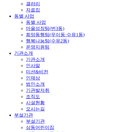
갤러리
자료집
동별 사업
동별 사업
마을성장팀(번3동)
희망동행팀(우이동·수유1동)
행복나눔팀(수유2동)
운영지원팀
기관소개
기관소개
인사말
미션&비전
인재상
법인소개
기관발자취
조직도
시설현황
오시는길
부설기관
부설기관
삼동어린이집